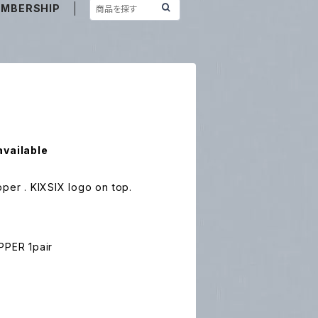
MBERSHIP
available
pper . KIXSIX logo on top.
PER 1pair