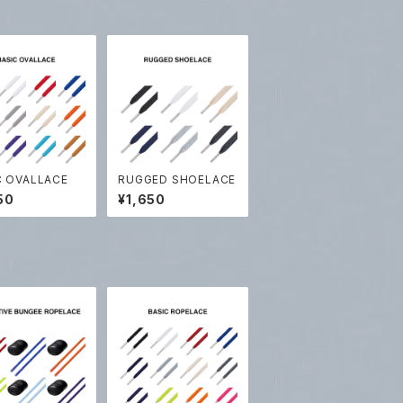
C OVALLACE
RUGGED SHOELACE
50
¥1,650